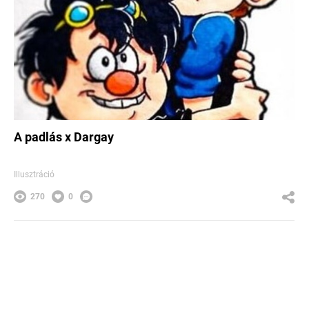
A padlás x Dargay
Illusztráció
270
0