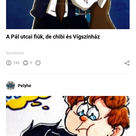
A Pál utcai fiúk, de chibi és Vígszínház
Illusztráció
246
0
Pelyhe