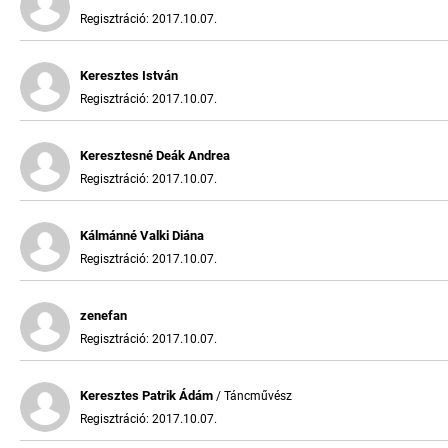
Regisztráció: 2017.10.07.
Keresztes István
Regisztráció: 2017.10.07.
Keresztesné Deák Andrea
Regisztráció: 2017.10.07.
Kálmánné Valki Diána
Regisztráció: 2017.10.07.
zenefan
Regisztráció: 2017.10.07.
Keresztes Patrik Ádám
/ Táncművész
Regisztráció: 2017.10.07.