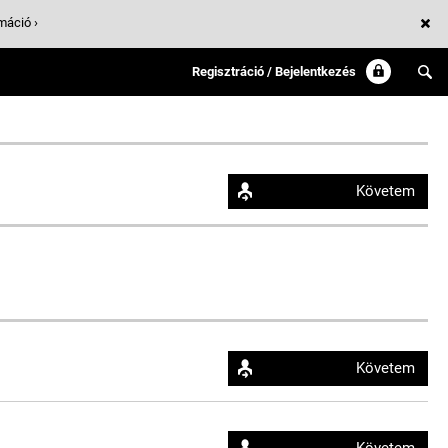
máció ›
Regisztráció / Bejelentkezés
Követem
Követem