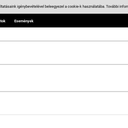
ltatásaink igénybevételével beleegyezel a cookie-k használatába.
További infor
tok
Események