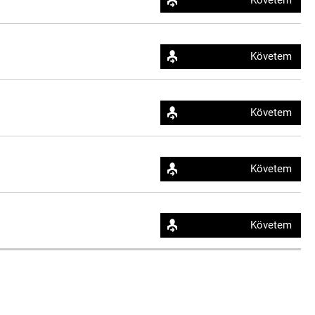
Követem
Követem
Követem
Követem
Követem