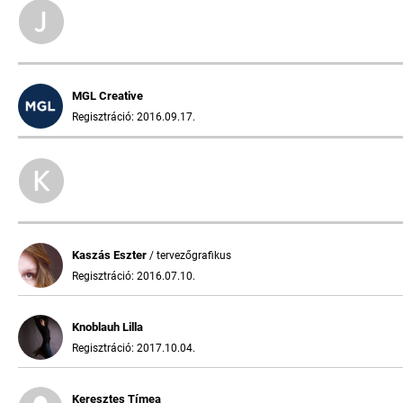
MGL Creative
Regisztráció: 2016.09.17.
Kaszás Eszter
/ tervezőgrafikus
Regisztráció: 2016.07.10.
Knoblauh Lilla
Regisztráció: 2017.10.04.
Keresztes Tímea