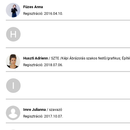
Füzes Anna
Regisztráció: 2016.04.10.
Huszti Adrienn
/ SZTE /Képi Ábrázolás szakos festő/grafikus; Építé
Regisztráció: 2018.07.06.
Imre Julianna
/ szavazó
Regisztráció: 2017.10.07.