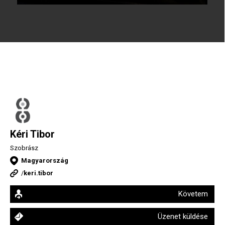
Kéri Tibor
Szobrász
Magyarország
/
keri.tibor
Követem
Üzenet küldése