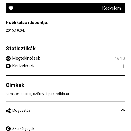
Kedvelem
Publikálás időpontja:
2015.10.04.
Statisztikák
Megtekintések
1610
Kedvelések
1
Címkék
karakter
,
szobor
,
szörny
,
figura
,
wildstar
Megosztás
Szerzői jogok