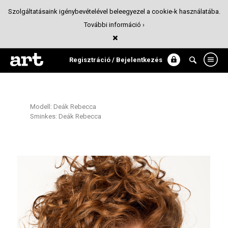
Szolgáltatásaink igénybevételével beleegyezel a cookie-k használatába.
További információ ›
Curly
Pályázat
Regisztráció / Bejelentkezés
Modell: Deák Rebecca
Sminkes: Deák Rebecca