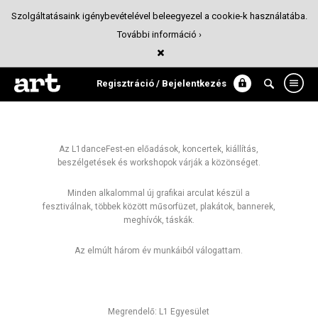
Szolgáltatásaink igénybevételével beleegyezel a cookie-k használatába.
További információ ›
L1danceFest
Tervezőgrafika
Regisztráció / Bejelentkezés
Az L1danceFest-en előadások, koncertek, kiállítás,
beszélgetések és workshopok várják a közönséget.
Minden alkalommal új grafikai arculat készül a
fesztiválnak, többek között műsorfüzet, plakátok, bannerek,
meghívók, táskák.
Az elmúlt három év munkáiból válogattam.
Megrendelő: L1 Egyesület