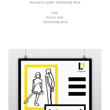
Koncepció, grafika: Korolovszky Anna
Fotó:
Kocsis Judit
, Korolovszky Anna