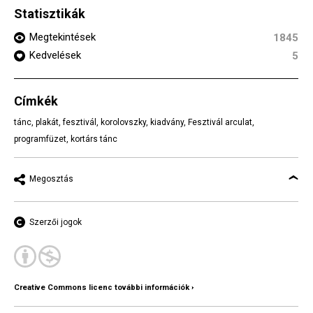
Statisztikák
Megtekintések
1845
Kedvelések
5
Címkék
tánc
,
plakát
,
fesztivál
,
korolovszky
,
kiadvány
,
Fesztivál arculat
,
programfüzet
,
kortárs tánc
Megosztás
Szerzői jogok
Creative Commons licenc további információk ›