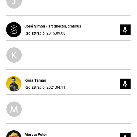
José Simon
/ art director, grafikus
Regisztráció: 2015.09.08.
Kósa Tamás
Regisztráció: 2021.04.11.
Morvai Péter