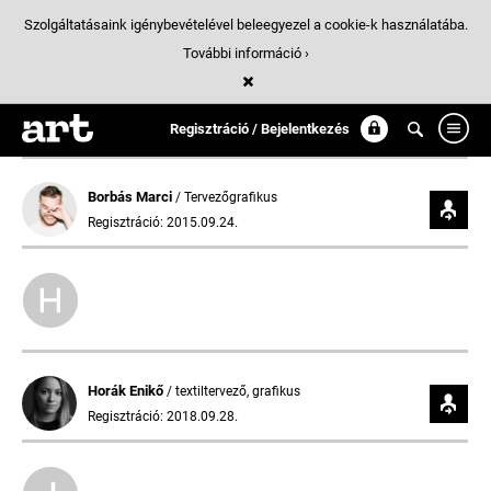
Szolgáltatásaink igénybevételével beleegyezel a cookie-k használatába.
További információ ›
Regisztráció / Bejelentkezés
Borbás Marci
/ Tervezőgrafikus
Regisztráció: 2015.09.24.
Horák Enikő
/ textiltervező, grafikus
Regisztráció: 2018.09.28.