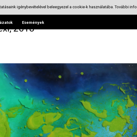
tatásaink igénybevételével beleegyezel a cookie-k használatába.
További info
ázatok
Események
exi, 2018