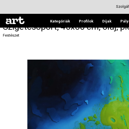
Szolgál
Kategóriák
Profilok
Díjak
Pály
Szigetcsoport, 40x80 cm, olaj, pl
Festészet