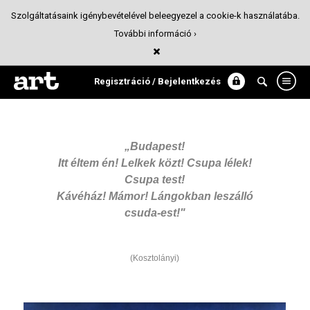
Szolgáltatásaink igénybevételével beleegyezel a cookie-k használatába.
További információ ›
Körúti esték, 1972
Animáció
Regisztráció / Bejelentkezés
„Budapest!
Itt éltem én! Lelkek közt! Csupa lélek!
Csupa test!
Kávéház! Mámor! Lángokban leszálló
csuda-est!"
(Kosztolányi)