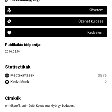
Követem
Üzenet küldése
Kedvelem
Publikálás időpontja:
2016.02.04.
Statisztikák
Megtekintések
3576
Kedvelések
2
Címkék
emlékprofil
,
animáció
,
Kovásznai György
,
budapest