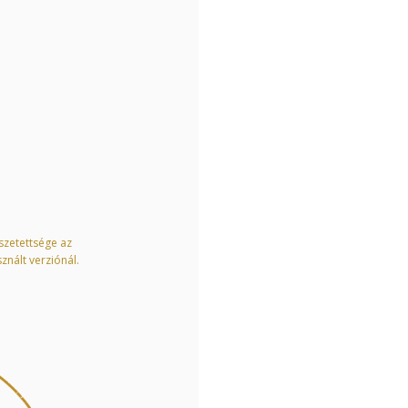
sszetettsége az
znált verziónál.