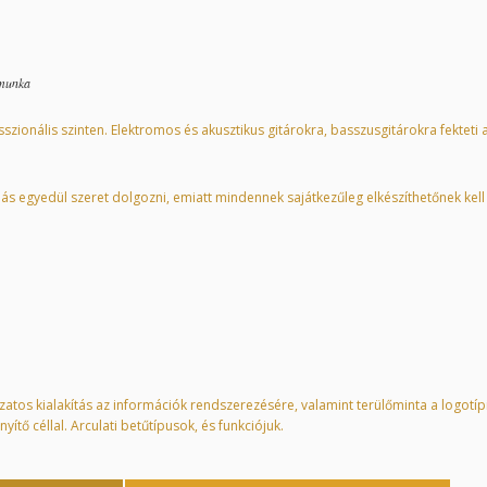
amunka
zionális szinten. Elektromos és akusztikus gitárokra, basszusgitárokra fekteti 
s egyedül szeret dolgozni, emiatt mindennek sajátkezűleg elkészíthetőnek kell l
atos kialakítás az információk rendszerezésére, valamint terülőminta a logotíp
yítő céllal. Arculati betűtípusok, és funkciójuk.