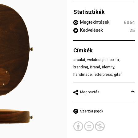
Statisztikák
Megtekintések
6064
Kedvelések
25
Címkék
arculat
,
webdesign
,
tipo
,
fa
,
branding
,
Brand
,
Identity
,
handmade
,
letterpress
,
gitár
Megosztás
Szerzői jogok