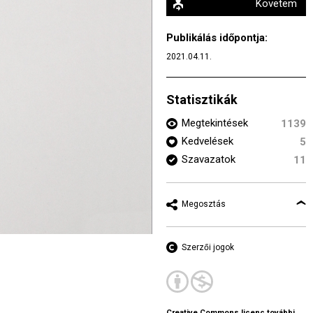
Követem
Publikálás időpontja:
2021.04.11.
Statisztikák
Megtekintések
1139
Kedvelések
5
Szavazatok
11
Megosztás
Szerzői jogok
Creative Commons licenc további