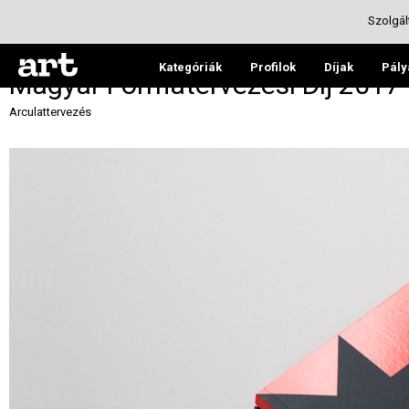
Szolgál
Kategóriák
Profilok
Díjak
Pály
Magyar Formatervezési Díj 2017
Arculattervezés