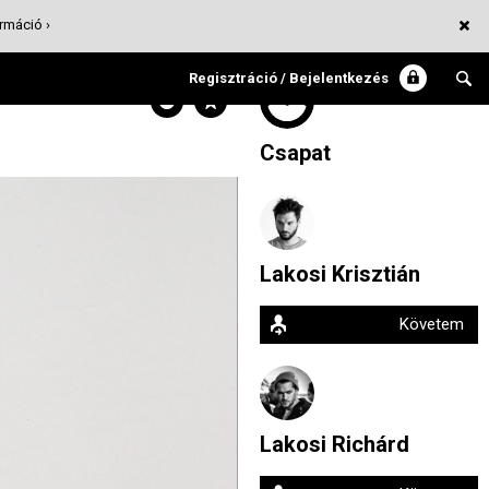
rmáció ›
Regisztráció / Bejelentkezés
Csapat
Lakosi Krisztián
Követem
Lakosi Richárd