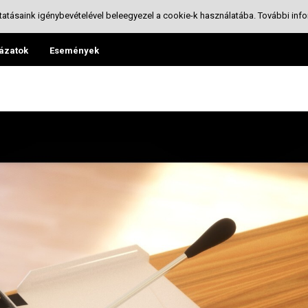
tatásaink igénybevételével beleegyezel a cookie-k használatába.
További info
ázatok
Események