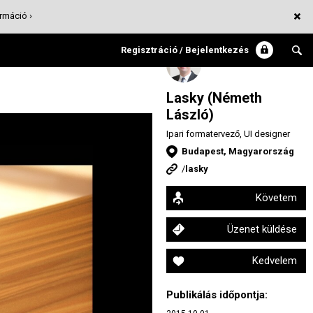
rmáció ›
Regisztráció / Bejelentkezés
Lasky (Németh
László)
Ipari formatervező, UI designer
Budapest, Magyarország
/
lasky
Követem
Üzenet küldése
Kedvelem
Publikálás időpontja: