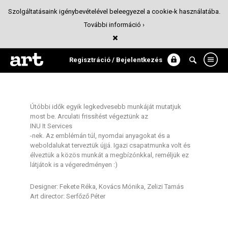
Szolgáltatásaink igénybevételével beleegyezel a cookie-k használatába.
További információ ›
INU Digital redesign & UI
Arculattervezés
Regisztráció / Bejelentkezés
Útóbbi idők egyik legkedvesebb munkáját mutatjuk
most be. Arculati frissítést végeztünk az
INU It Services
-nek. Az emblémán túl, nyomdai anyagokat és a
weboldalukat terveztük újjá. Igazi csapatmunka volt és
élveztük a közös munkát a megbízónkkal, reméljük ez
látjátok is a végeredményen :)
Designer: Fekete Réka, Kovács Mónika, Zelizi Tamás
Art director: Serfőző Péter