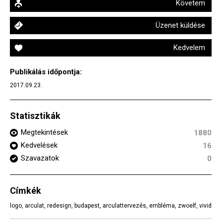
Követem
Üzenet küldése
Kedvelem
Publikálás időpontja:
2017.09.23.
Statisztikák
Megtekintések
1880
Kedvelések
16
Szavazatok
0
Címkék
logo
,
arculat
,
redesign
,
budapest
,
arculattervezés
,
embléma
,
zwoelf
,
vivid