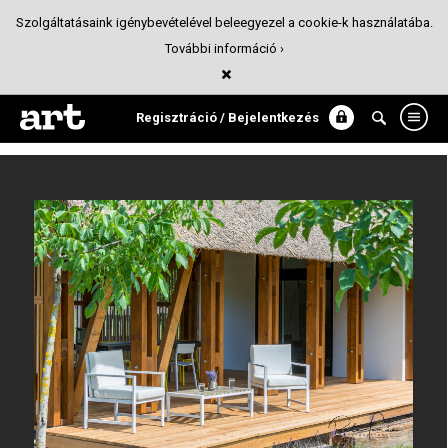
Szolgáltatásaink igénybevételével beleegyezel a cookie-k használatába.
További információ ›
Nádfedeles Portus Home Dörgicsén
Fotó
Regisztráció / Bejelentkezés