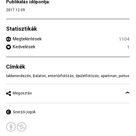
Publikálás időpontja:
2017.12.09.
Statisztikák
Megtekintések
1104
Kedvelések
1
Címkék
lakberendezés
,
Balaton
,
enteriőrfotózás
,
épületfotózás
,
apartman
,
portus
Megosztás
Szerzői jogok