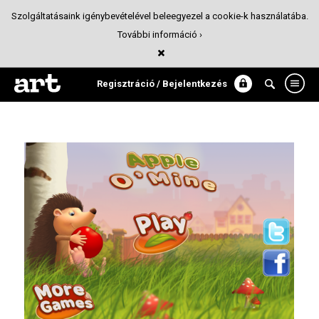
Szolgáltatásaink igénybevételével beleegyezel a cookie-k használatába.
További információ ›
Apple O'Mine
Játék design
Regisztráció / Bejelentkezés