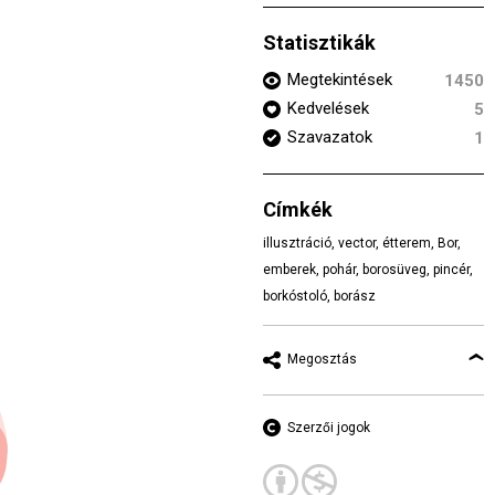
Statisztikák
Megtekintések
1450
Kedvelések
5
Szavazatok
1
Címkék
illusztráció
,
vector
,
étterem
,
Bor
,
emberek
,
pohár
,
borosüveg
,
pincér
,
borkóstoló
,
borász
Megosztás
Szerzői jogok