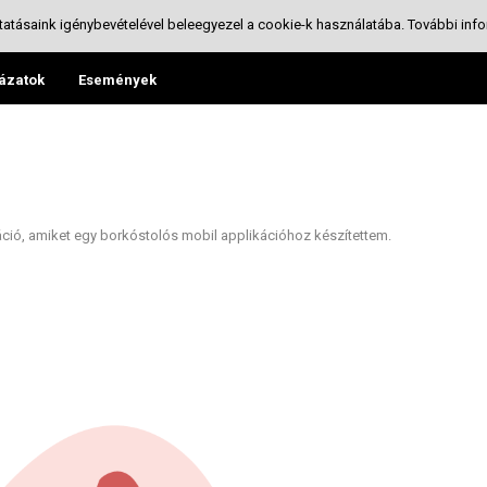
tatásaink igénybevételével beleegyezel a cookie-k használatába.
További info
ázatok
Események
áció, amiket egy borkóstolós mobil applikációhoz készítettem.