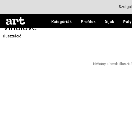
Szolgál
Kategóriák
Profilok
Díjak
Pály
Vinolove
Illusztráció
Néhány kisebb illusztr