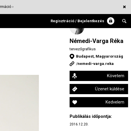
rmáció ›
Regisztráció / Bejelentkezés
Némedi-Varga Réka
tervezőgrafikus
Budapest, Magyarország
/
nemedi-varga.reka
Követem
Üzenet küldése
Kedvelem
Publikálás időpontja:
2016.12.20.