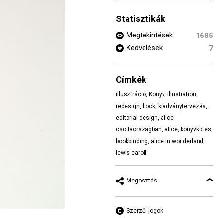
Statisztikák
Megtekintések
1685
Kedvelések
7
Címkék
illusztráció
,
Könyv
,
illustration
,
redesign
,
book
,
kiadványtervezés
,
editorial design
,
alice
csodaországban
,
alice
,
könyvkötés
,
bookbinding
,
alice in wonderland
,
lewis caroll
Megosztás
Szerzői jogok