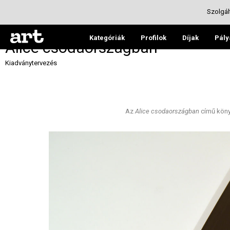
Szolgál
Kategóriák
Profilok
Díjak
Pály
Alice csodaországban
Kiadványtervezés
Az
Alice csodaországban
című könyv