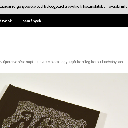
tatásaink igénybevételével beleegyezel a cookie-k használatába.
További info
ázatok
Események
 újratervezése saját illusztrációkkal, egy saját kezűleg kötött kiadványban.