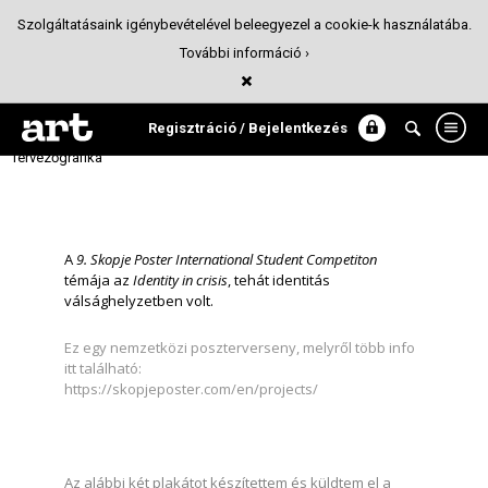
Szolgáltatásaink igénybevételével beleegyezel a cookie-k használatába.
További információ ›
Identity in crisis - 9. Skopje Poster
International Student Competition
Regisztráció / Bejelentkezés
Tervezőgrafika
A
9. Skopje Poster International Student Competiton
témája az
Identity in crisis
, tehát identitás
válsághelyzetben volt.
Ez egy nemzetközi poszterverseny, melyről több info
itt található:
https://skopjeposter.com/en/projects/
Az alábbi két plakátot készítettem és küldtem el a