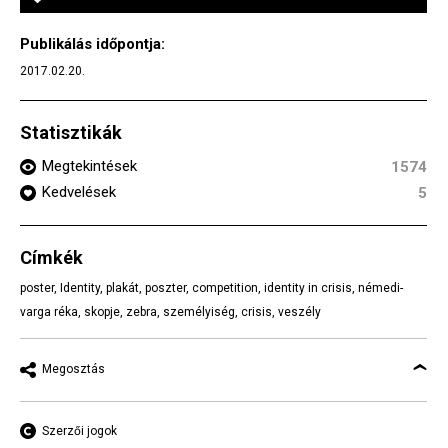
Publikálás időpontja:
2017.02.20.
Statisztikák
Megtekintések
1574
Kedvelések
5
Címkék
poster
,
Identity
,
plakát
,
poszter
,
competition
,
identity in crisis
,
némedi-
varga réka
,
skopje
,
zebra
,
személyiség
,
crisis
,
veszély
Megosztás
Szerzői jogok