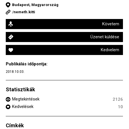
Budapest, Magyarország
/
nemeth.kitti
Követem
Üzenet küldése
Kedvelem
Publikálás időpontja:
2018.10.03.
Statisztikák
Megtekintések
2126
Kedvelések
10
Címkék