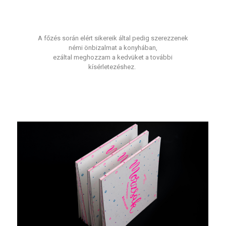
A főzés során elért sikereik által pedig szerezzenek
némi önbizalmat a konyhában,
ezáltal meghozzam a kedvüket a további
kísérletezéshez.