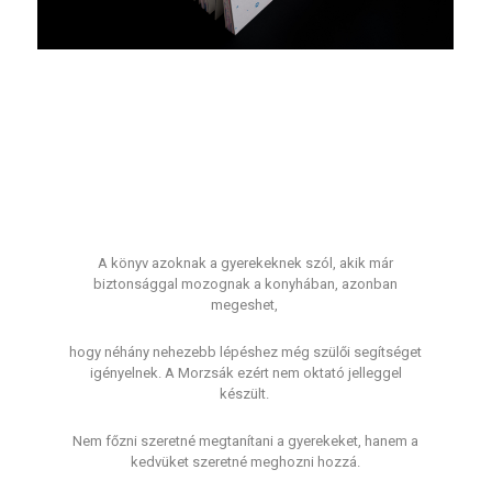
A könyv azoknak a gyerekeknek szól, akik már
biztonsággal mozognak a konyhában, azonban
megeshet,
hogy néhány nehezebb lépéshez még szülői segítséget
igényelnek. A Morzsák ezért nem oktató jelleggel
készült.
Nem főzni szeretné megtanítani a gyerekeket, hanem a
kedvüket szeretné meghozni hozzá.​​