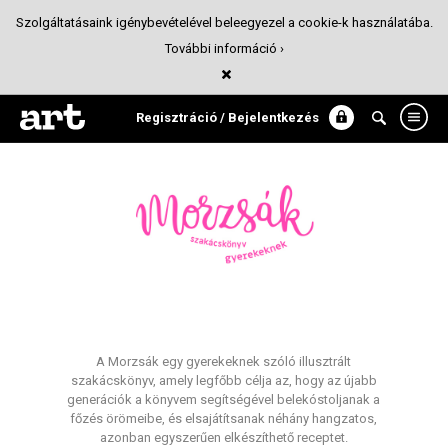
Szolgáltatásaink igénybevételével beleegyezel a cookie-k használatába.
További információ ›
Morzsák - szakácskönyv gyerekeknek
Könyv
Regisztráció / Bejelentkezés
A Morzsák egy gyerekeknek szóló illusztrált
szakácskönyv, amely legfőbb célja az, hogy az újabb
generációk a könyvem segítségével belekóstoljanak a
főzés örömeibe, és elsajátítsanak néhány hangzatos,
azonban egyszerűen elkészíthető receptet.