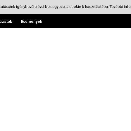
tatásaink igénybevételével beleegyezel a cookie-k használatába.
További info
ázatok
Események