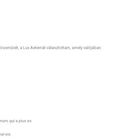
kórusművét, a Lux Aeternát választottam, amely valójában
ernum,
qui a pius es.
at eis.