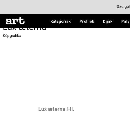
Szolgál
Kategóriák
Profilok
Díjak
Pály
Lux æterna
Képgrafika
Lux æterna
I-II.