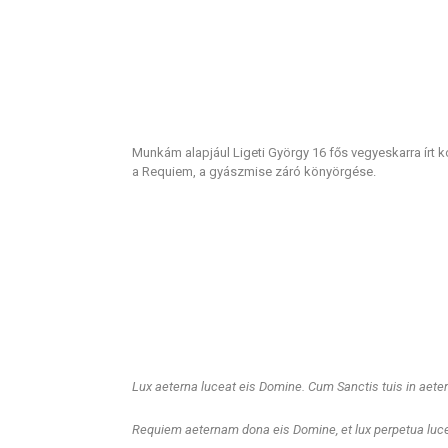
Munkám alapjául Ligeti György 16 fős vegyeskarra írt 
a Requiem, a gyászmise záró könyörgése.
Lux aeterna luceat eis
Domine.
Cum Sanctis tuis in aet
Requiem aeternam dona eis Domine,
et lux perpetua luce