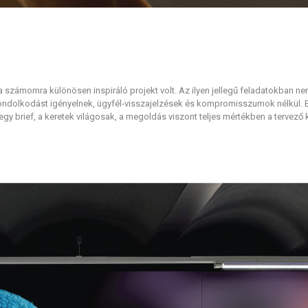
számomra különösen inspiráló projekt volt. Az ilyen jellegű feladatokban ne
 gondolkodást igényelnek, ügyfél-visszajelzések és kompromisszumok nélkül. 
gy brief, a keretek világosak, a megoldás viszont teljes mértékben a tervező k