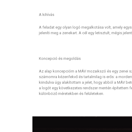
A kihívás
A feladat egy olyan logó megalkotása volt, amely egys
jeleníti meg a zenekart. A cél egy letisztult, mégis jelent
Koncepció és megoldás
Az alap koncepcióm a MÁV mozaikszó és egy zenei szi
számomra kézenfekvő és tartalmilag is erős: a morden
kiindulva úgy alakítottam a jelet, hogy abból a MÁV b
a logót egy következetes rendszer mentén építettem f
különböző méretekben és felületeken.