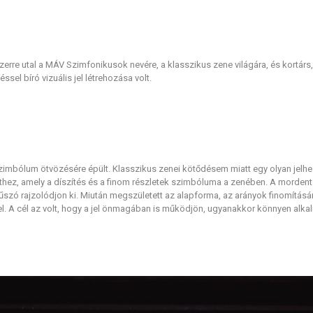
zerre utal a MÁV Szimfonikusok nevére, a klasszikus zene világára, és kortárs
éssel bíró vizuális jel létrehozása volt.
mbólum ötvözésére épült. Klasszikus zenei kötődésem miatt egy olyan jelhe
thez, amely a díszítés és a finom részletek szimbóluma a zenében. A mordent
etűszó rajzolódjon ki. Miután megszületett az alapforma, az arányok finomítás
el. A cél az volt, hogy a jel önmagában is működjön, ugyanakkor könnyen alk