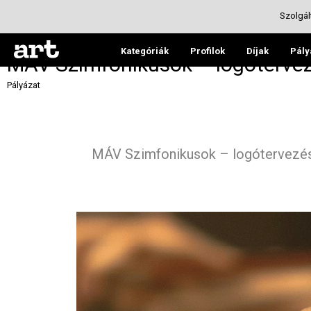
Szolgál
Kategóriák
Profilok
Díjak
Pály
MÁV Szimfonikusok – logótervez
Pályázat
MÁV Szimfonikusok – logótervezés