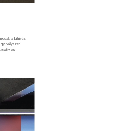
mcsak a kihívás
Egy pályázat
reatív és