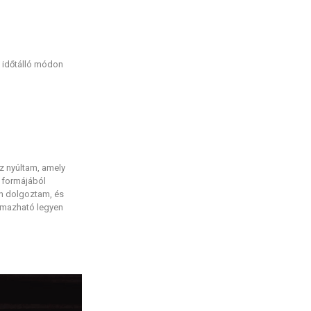
, időtálló módon
z nyúltam, amely
 formájából
án dolgoztam, és
almazható legyen