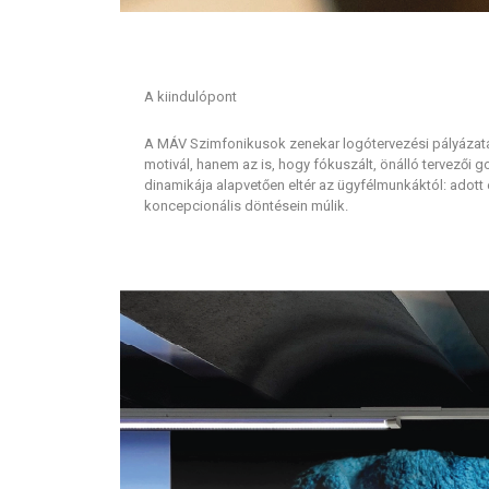
A kiindulópont
A MÁV Szimfonikusok zenekar logótervezési pályázata 
motivál, hanem az is, hogy fókuszált, önálló tervezői
dinamikája alapvetően eltér az ügyfélmunkáktól: adott e
koncepcionális döntésein múlik.