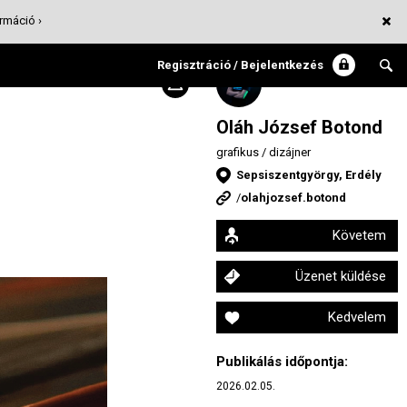
rmáció ›
Regisztráció / Bejelentkezés
Oláh József Botond
grafikus / dizájner
Sepsiszentgyörgy, Erdély
/
olahjozsef.botond
Követem
Üzenet küldése
Kedvelem
Publikálás időpontja:
2026.02.05.