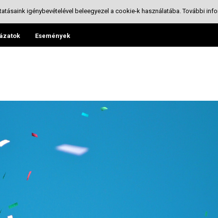
tatásaink igénybevételével beleegyezel a cookie-k használatába.
További info
ázatok
Események
1