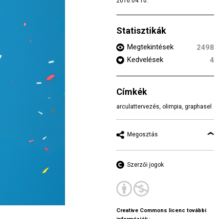
2016.04.10.
Statisztikák
Megtekintések
2498
Kedvelések
4
Címkék
arculattervezés
,
olimpia
,
graphasel
Megosztás
Szerzői jogok
Creative Commons licenc további