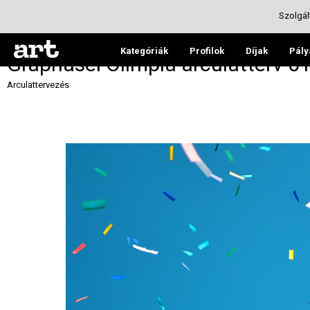
Szolgál
Kategóriák
Profilok
Díjak
Pály
Graphasel Olimpia arculatterv 0
Arculattervezés