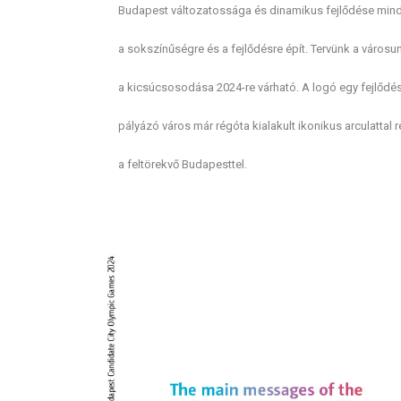
Budapest változatossága és dinamikus fejlődése minde
a sokszínűségre és a fejlődésre épít. Tervünk a város
a kicsúcsosodása 2024-re várható. A logó egy fejlődést
pályázó város már régóta kialakult ikonikus arculattal
a feltörekvő Budapesttel.