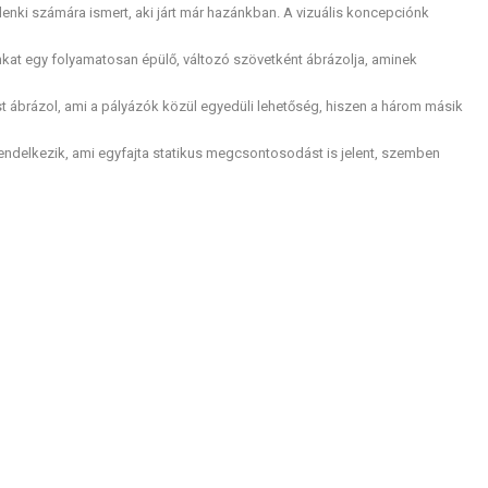
nki számára ismert, aki járt már hazánkban. A vizuális koncepciónk
unkat egy folyamatosan épülő, változó szövetként ábrázolja, aminek
 ábrázol, ami a pályázók közül egyedüli lehetőség, hiszen a három másik
 rendelkezik, ami egyfajta statikus megcsontosodást is jelent, szemben