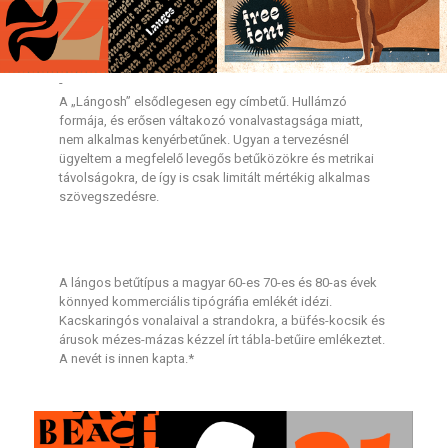
-
A „Lángosh” elsődlegesen egy címbetű. Hullámzó
formája, és erősen váltakozó vonalvastagsága miatt,
nem alkalmas kenyérbetűnek. Ugyan a tervezésnél
ügyeltem a megfelelő levegős betűközökre és metrikai
távolságokra, de így is csak limitált mértékig alkalmas
szövegszedésre.
A lángos betűtípus a magyar 60-es 70-es és 80-as évek
könnyed kommerciális tipógráfia emlékét idézi.
Kacskaringós vonalaival a strandokra, a büfés-kocsik és
árusok mézes-mázas kézzel írt tábla-betűire emlékeztet.
A nevét is innen kapta.*