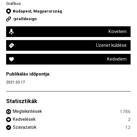
Grafikus
Budapest, Magyarország
/
prelldesign
Követem
Üzenet küldése
Kedvelem
Publikálás időpontja:
2021.03.17.
Statisztikák
Megtekintések
1786
Kedvelések
2
Szavazatok
12