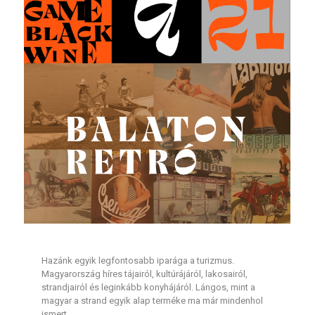
Hazánk egyik legfontosabb iparága a turizmus.
Magyarország híres tájairól, kultúrájáról, lakosairól,
strandjairól és leginkább konyhájáról. Lángos, mint a
magyar a strand egyik alap terméke ma már mindenhol
ismert.