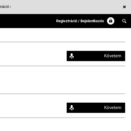
máció ›
Regisztráció / Bejelentkezés
Követem
Követem