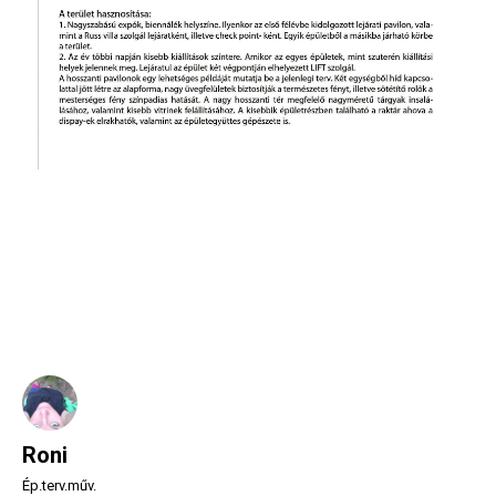
Roni
Ép.terv.műv.