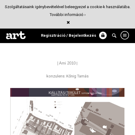
Szolgáltatásaink igénybevételével beleegyezel a cookie-k használatába.
További információ ›
| Sopron | Pavilon terv |
Építészet
Regisztráció / Bejelentkezés
| Ami
2010
|
konzulens: Kőnig Tamás