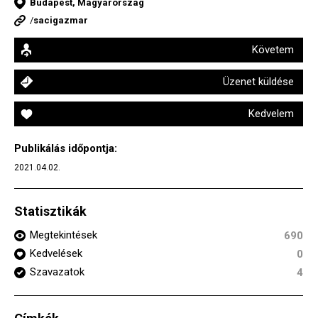
Budapest, Magyarország
/
sacigazmar
Követem
Üzenet küldése
Kedvelem
Publikálás időpontja:
2021.04.02.
Statisztikák
Megtekintések
690
Kedvelések
0
Szavazatok
4