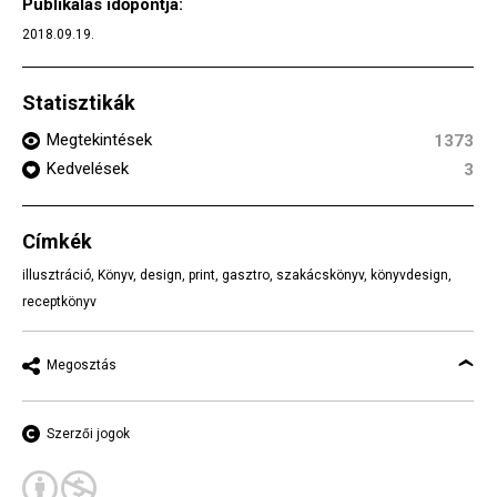
Publikálás időpontja:
2018.09.19.
Statisztikák
Megtekintések
1373
Kedvelések
3
Címkék
illusztráció
,
Könyv
,
design
,
print
,
gasztro
,
szakácskönyv
,
könyvdesign
,
receptkönyv
Megosztás
Szerzői jogok