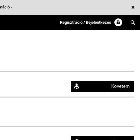
máció ›
Regisztráció / Bejelentkezés
Követem