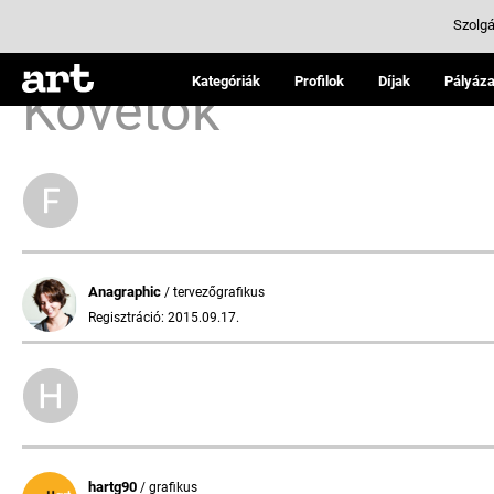
Szolgá
Kategóriák
Profilok
Díjak
Pályáza
Követők
Anagraphic
/ tervezőgrafikus
Regisztráció: 2015.09.17.
hartg90
/ grafikus