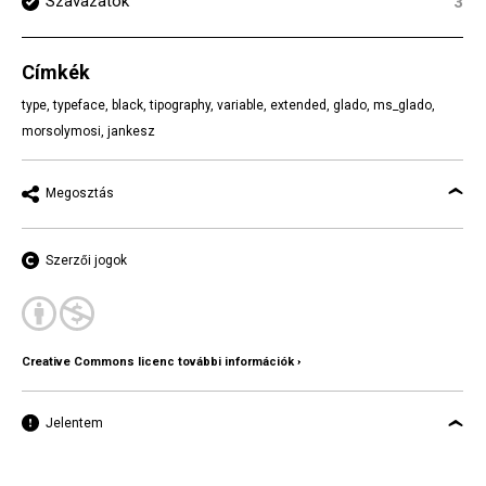
Szavazatok
3
Címkék
type
,
typeface
,
black
,
tipography
,
variable
,
extended
,
glado
,
ms_glado
,
morsolymosi
,
jankesz
Megosztás
Szerzői jogok
Creative Commons licenc további információk ›
Jelentem