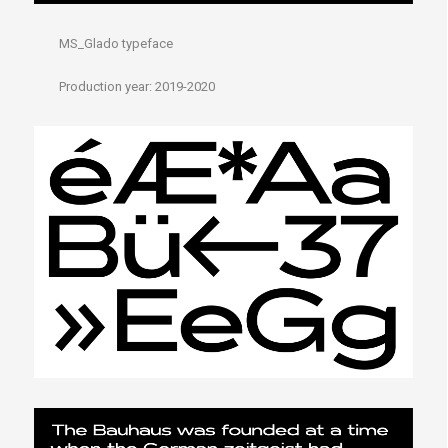
MS_Glado typeface
Production year: 2019-2020