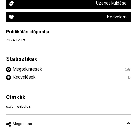
Üzenet küldése
Kedvelem
Publikálás időpontja:
2024.12.19.
Statisztikák
Megtekintések
159
Kedvelések
0
Címkék
ux/ui
,
weboldal
Megosztás