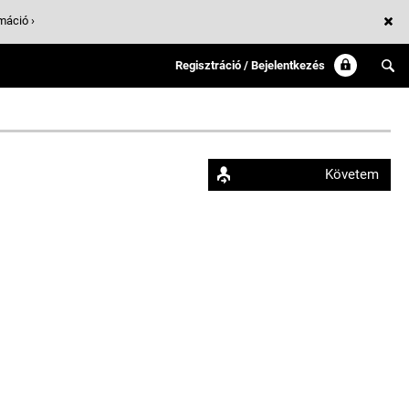
máció ›
Regisztráció / Bejelentkezés
Követem