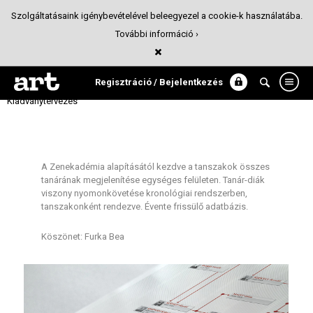
Szolgáltatásaink igénybevételével beleegyezel a cookie-k használatába.
További információ ›
ZENEAKADÉMIA tanárai kezdetektől
napjainkig
Regisztráció / Bejelentkezés
Kiadványtervezés
A Zenekadémia alapításától kezdve a tanszakok összes
tanárának megjelenítése egységes felületen. Tanár-diák
viszony nyomonkövetése kronológiai rendszerben,
tanszakonként rendezve. Évente frissülő adatbázis.
Köszönet: Furka Bea