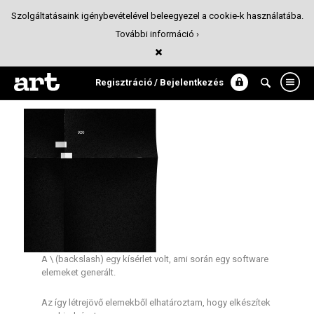
Szolgáltatásaink igénybevételével beleegyezel a cookie-k használatába.
További információ ›
\ (backslash)
Kiadványtervezés
Regisztráció / Bejelentkezés
A \ (backslash) egy kísérlet volt, ami során egy software
elemeket generált.
Az így létrejövő elemekből elhatároztam, hogy elkészítek