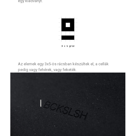
egy kiadványt.
Az elemek egy 3x5-ös rácsban készültek el, a cellák
pedig vagy fehérek, vagy feketék.