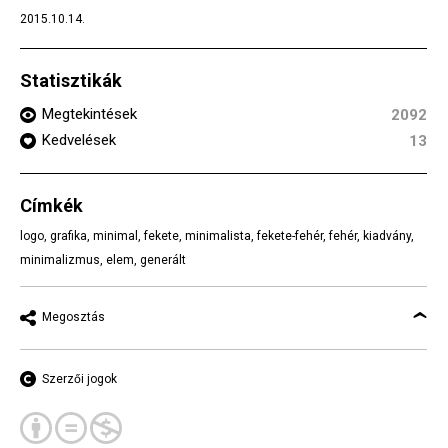
2015.10.14.
Statisztikák
Megtekintések
2092
Kedvelések
13
Címkék
logo
,
grafika
,
minimal
,
fekete
,
minimalista
,
fekete-fehér
,
fehér
,
kiadvány
,
minimalizmus
,
elem
,
generált
Megosztás
Szerzői jogok