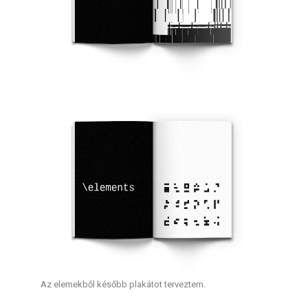
Az elemekből később plakátot terveztem.