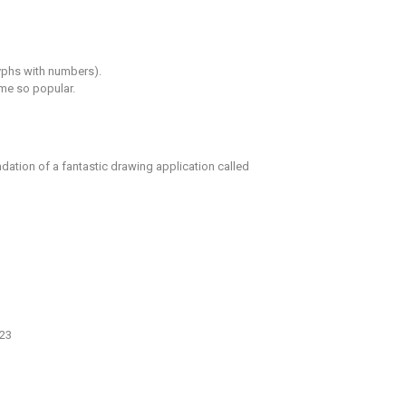
lyphs with numbers).
ome so popular.
ation of a fantastic drawing application called
023