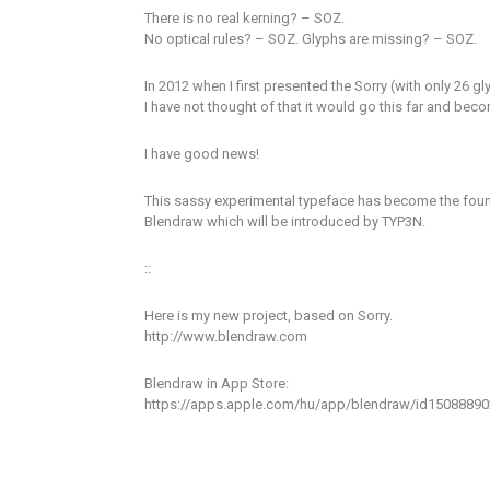
There is no real kerning? – SOZ.
No optical rules? – SOZ. Glyphs are missing? – SOZ.
In 2012 when I first presented the Sorry (with only 26 g
I have not thought of that it would go this far and bec
I have good news!
This sassy experimental typeface has become the found
Blendraw which will be introduced by TYP3N.
::
Here is my new project, based on Sorry.
http://www.blendraw.com
Blendraw in App Store:
https://apps.apple.com/hu/app/blendraw/id1508889