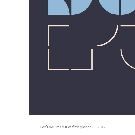
​Can’t you read it at first glance? – SOZ.