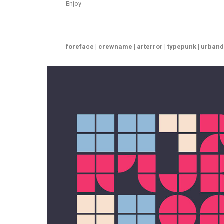
Enjoy
foreface | crewname | arterror | typepunk | urbandu