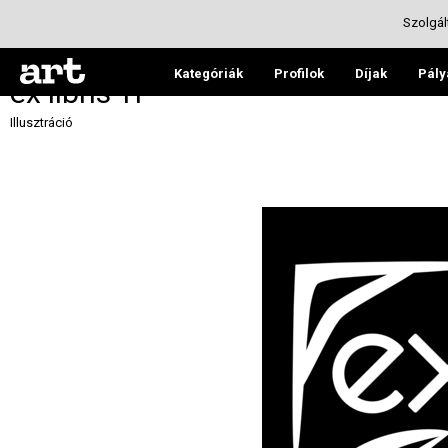
Szolgál
Kategóriák
Profilok
Díjak
Pály
ex libris TP
Illusztráció