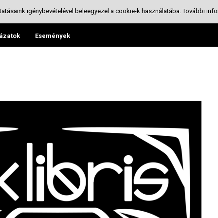
tatásaink igénybevételével beleegyezel a cookie-k használatába.
További info
ázatok
Események