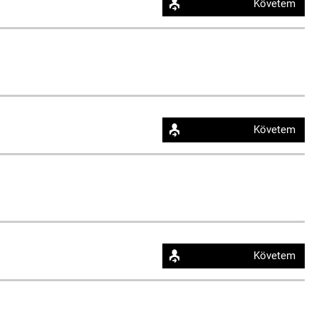
Követem
Követem
Követem