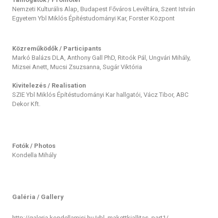
Nemzeti Kulturális Alap, Budapest Főváros Levéltára, Szent István
Egyetem Ybl Miklós Építéstudományi Kar, Forster Központ
Közreműködők / Participants
Markó Balázs DLA, Anthony Gall PhD, Ritoók Pál, Ungvári Mihály,
Mizsei Anett, Mucsi Zsuzsanna, Sugár Viktória
Kivitelezés / Realisation
SZIE Ybl Miklós Építéstudományi Kar hallgatói, Vácz Tibor, ABC
Dekor Kft.
Fotók / Photos
Kondella Mihály
Galéria / Gallery
http://galeria.kondellamisi.hu/ybl_makettkiallitas_part1/