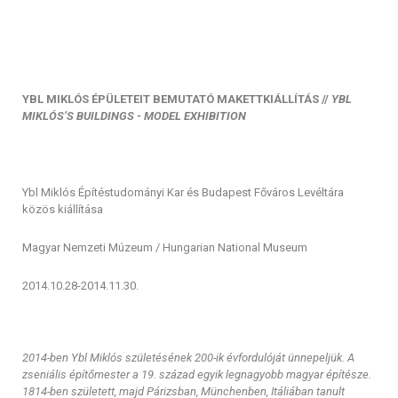
YBL MIKLÓS ÉPÜLETEIT BEMUTATÓ MAKETTKIÁLLÍTÁS //
YBL
MIKLÓS’S BUILDINGS - MODEL EXHIBITION
Ybl Miklós Építéstudományi Kar és Budapest Főváros Levéltára
közös kiállítása
Magyar Nemzeti Múzeum / Hungarian National Museum
2014.10.28-2014.11.30.
2014-ben Ybl Miklós születésének 200-ik évfordulóját ünnepeljük. A
zseniális építőmester a 19. század egyik legnagyobb magyar építésze.
1814-ben született, majd Párizsban, Münchenben, Itáliában tanult