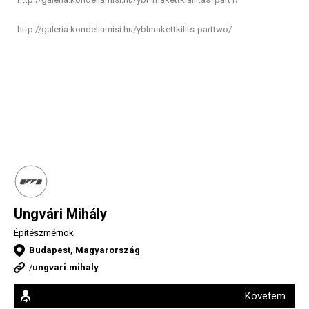
http://galeria.kondellamisi.hu/yblmakettkillts-parttwo/
Ungvári Mihály
Építészmérnök
Budapest, Magyarország
/
ungvari.mihaly
Követem