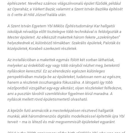
építészetet. Nevéhez számos világszínvonalú épület fűződik, például
az Operaház, a Várkert Bazár, valamint a Szent István Bazilika építését
is ő vette át Hild József halála után.
A Szent István Egyetem Ybl Miklós Építéstudományi Kar hallgatói
iskolájuk névadója előtt tisztelegve több technikával is feldolgozták a
Mester épületeit. Az elkészült makettek három fekete „szekrényben”
helyezkednek el, különböző témákban: Szakrális épületek, Paloták és
középületek, Korabeli szerkezeti részletek.
Az installációban a makettek egymás fölött két sorban láthatóak,
melyeket az érdeklődő egy vagy több irányból nézhet meg, betekintő
nyílásokon keresztül. Ez az elrendezés egészen különleges
perspektívában mutatja be az épületeket, tudatosan nem az egészre,
hanem a részletek összhangjára fókuszálva. A látogató így több
nézőpontból vizsgálhat egy-egy alkotást, olyan részleteket felfedezve,
ami a pusztán távolról szemléléskor figyelmen kívül maradna. A
nyílások mellett rövid épületismertető olvasható.
A kijelzőn futó animációk a mesterképzésen résztvevő hallgatók
munkái, akik háromdimenziós digitális modellezéssel építették újra Ybl
terveit – ma is létező és már megsemmisült épületeket egyaránt.