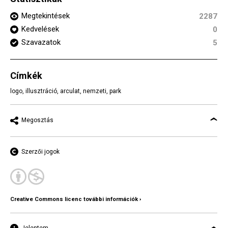
Megtekintések
2287
Kedvelések
0
Szavazatok
5
Címkék
logo
,
illusztráció
,
arculat
,
nemzeti
,
park
Megosztás
Szerzői jogok
Creative Commons licenc további információk ›
Jelentem