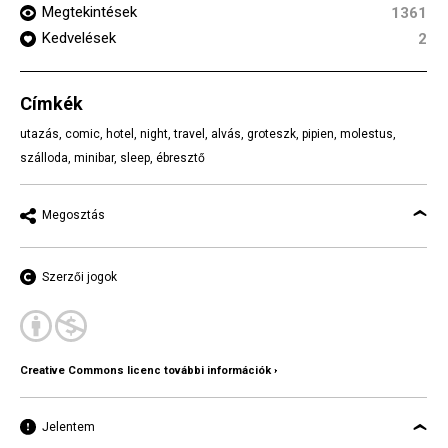
Megtekintések
1361
Kedvelések
2
Címkék
utazás
,
comic
,
hotel
,
night
,
travel
,
alvás
,
groteszk
,
pipien
,
molestus
,
szálloda
,
minibar
,
sleep
,
ébresztő
Megosztás
Szerzői jogok
Creative Commons licenc további információk ›
Jelentem