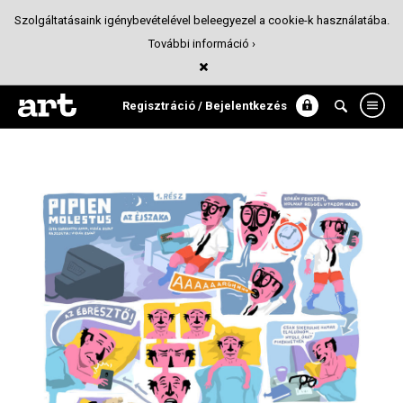
Szolgáltatásaink igénybevételével beleegyezel a cookie-k használatába.
További információ ›
Pipien Molestus - Az éjszaka
Képregény
Regisztráció / Bejelentkezés