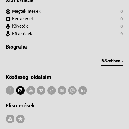
Statisztikák
Megtekintések
0
Kedvelések
0
Követők
0
Követések
9
Biográfia
Bővebben ›
Közösségi oldalaim
Elismerések