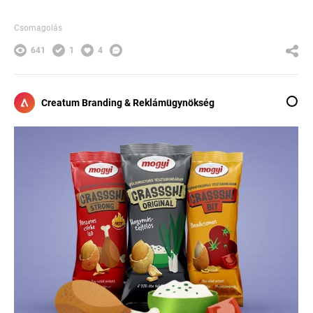
Csomagolás
641
1
4
Creatum Branding & Reklámügynökség