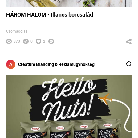
HÁROM HALOM - Illancs borcsalád
Csomagolás
373
0
2
Creatum Branding & Reklámügynökség