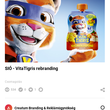
SIÓ - VitaTigris rebranding
Csomagolás
534
0
1
Creatum Branding & Reklámügynökség