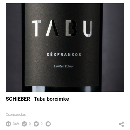
SCHIEBER - Tabu borcímke
Csomagolás
369
0
0