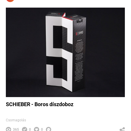
SCHIEBER - Boros díszdoboz
Csomagolás
365
0
0