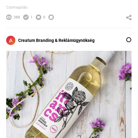
Csomagolás
388
1
0
Creatum Branding & Reklámügynökség