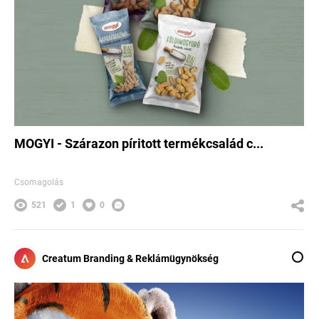
MOGYI - Szárazon píritott termékcsalád c...
Csomagolás
521
1
0
Creatum Branding & Reklámügynökség