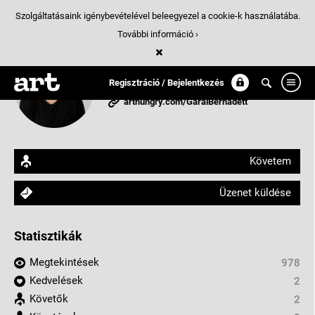
Szolgáltatásaink igénybevételével beleegyezel a cookie-k használatába.
További információ ›
Garai Bernadett
Regisztráció / Bejelentkezés
Budapest, Magyarország
arthungry.com/GaraiBernadett
Követem
Üzenet küldése
Statisztikák
Megtekintések
978
Kedvelések
2
Követők
2