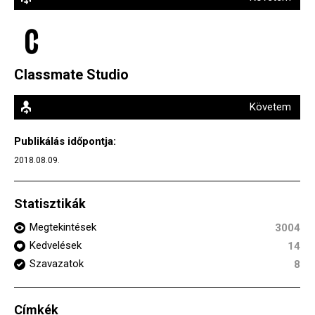
Classmate Studio
Követem
Publikálás időpontja:
2018.08.09.
Statisztikák
Megtekintések
3004
Kedvelések
14
Szavazatok
8
Címkék