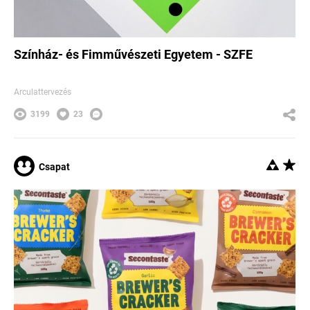
Színház- és Fimművészeti Egyetem - SZFE
Arculattervezés
3199
23
Csapat