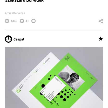
Szekszárd Borvidék
Arculattervezés
4340
41
Csapat