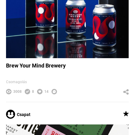
Brew Your Mind Brewery
Csomagolás
3008
8
14
Csapat