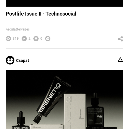
Postlife Issue II - Technosocial
Arculattervezés
319
2
0
Csapat