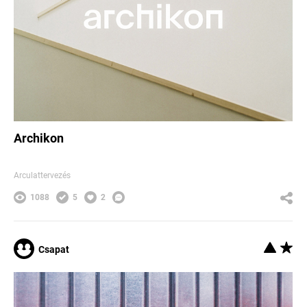
Archikon
Arculattervezés
1088
5
2
Csapat