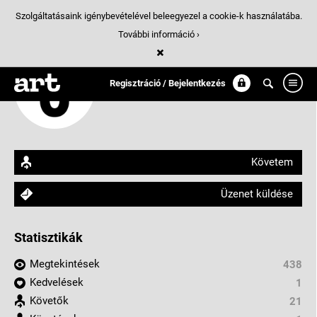
Szolgáltatásaink igénybevételével beleegyezel a cookie-k használatába.
További információ ›
Classmate Studio
Regisztráció / Bejelentkezés
arthungry.com/classmate_studio
Követem
Üzenet küldése
Statisztikák
Megtekintések
438
Kedvelések
1
Követők
21