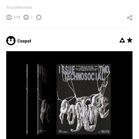
Arculattervezés
119
1
Csapat