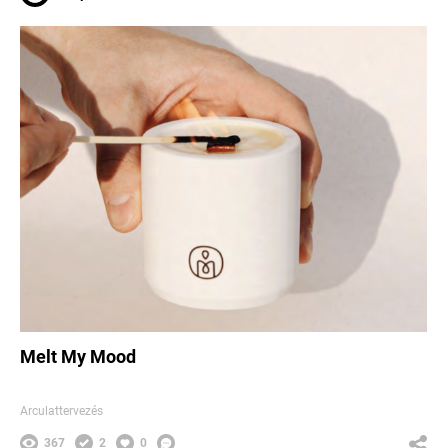
Melt My Mood
Arculattervezés
367
2
0