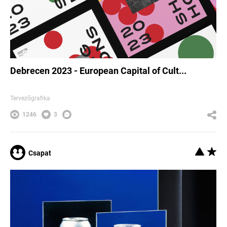
Debrecen 2023 - European Capital of Cult...
Tervezőgrafika
1246
3
Csapat