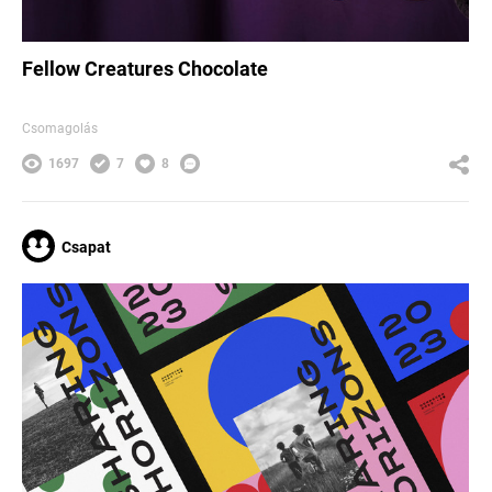
Fellow Creatures Chocolate
Csomagolás
1697
7
8
Csapat