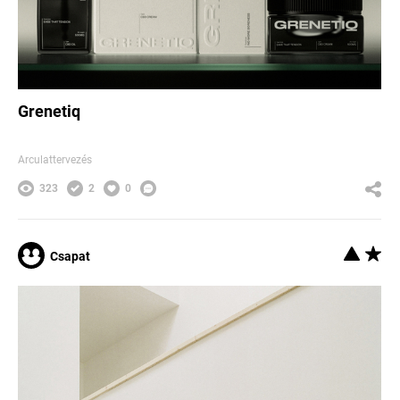
Grenetiq
Arculattervezés
323
2
0
Csapat