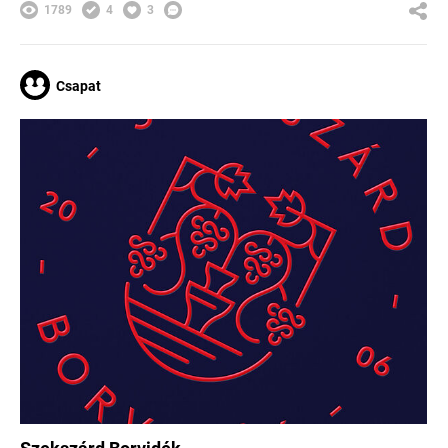
1789
4
3
Csapat