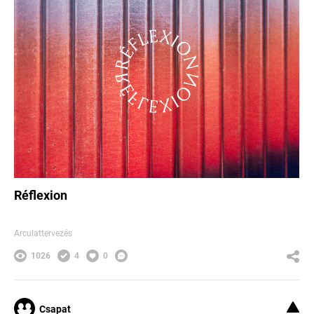
Réflexion
Arculattervezés
1026
4
0
Csapat