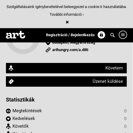
Szolgáltatásaink igénybevételével beleegyezel a cookie-k használatába.
További információ ›
A.Ditti
lakberendező
Regisztráció / Bejelentkezés
Budapest, Magyarország
arthungry.com/a.ditti
Követem
Üzenet küldése
Statisztikák
Megtekintések
0
Kedvelések
0
Követők
0