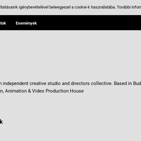
ltatásaink igénybevételével beleegyezel a cookie-k használatába.
További infor
tok
Események
 independent creative studio and directors collective. Based in Bud
gn, Animation & Video Production House
k