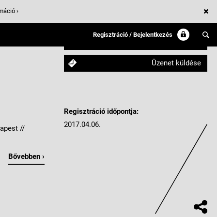
máció ›
Regisztráció / Bejelentkezés
Követem
Üzenet küldése
Regisztráció időpontja:
2017.04.06.
apest //
Bővebben ›