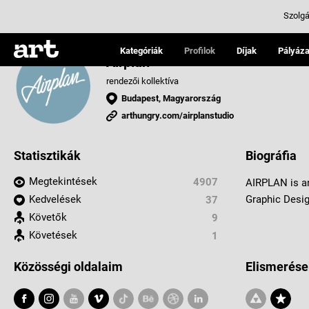
Szolgá
Kategóriák
Profilok
Díjak
Pályáza
Airplan
rendezői kollektíva
Budapest, Magyarország
arthungry.com/airplanstudio
Statisztikák
Biográfia
Megtekintések
4907
AIRPLAN is an
Kedvelések
Graphic Desi
37
Követők
9
Követések
1
Közösségi oldalaim
Elismerése