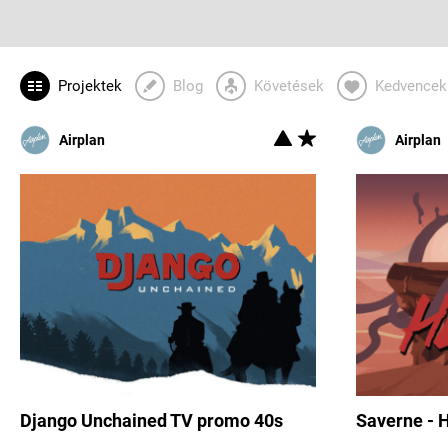
Projektek
Blog
Követések
Kedvencek
Airplan
Airplan
Django Unchained TV promo 40s
Saverne - 