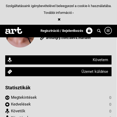
Szolgáltatásaink igénybevételével beleegyezel a cookie-k használatába.
További információ ›
Aleva Mariann
Regisztráció / Bejelentkezés
Kazincbarcika, Magyarország
arthungry.com/aleva.mariann
Követem
Üzenet küldése
Statisztikák
Megtekintések
0
Kedvelések
0
Követők
0