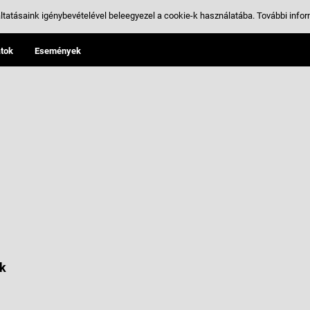
ltatásaink igénybevételével beleegyezel a cookie-k használatába.
További infor
tok
Események
k