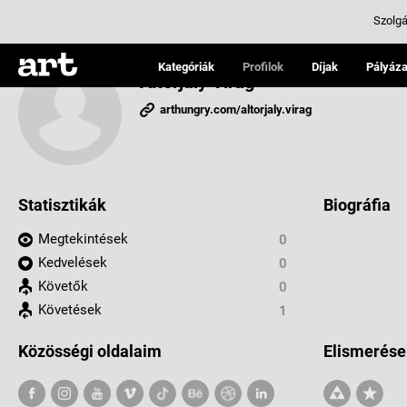
Szolgá
Kategóriák
Profilok
Díjak
Pályáza
Altorjaly Virág
arthungry.com/altorjaly.virag
Statisztikák
Biográfia
Megtekintések
0
Kedvelések
0
Követők
0
Követések
1
Közösségi oldalaim
Elismerése