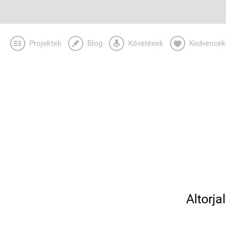
Projektek
Blog
Követések
Kedvencek
Altorja