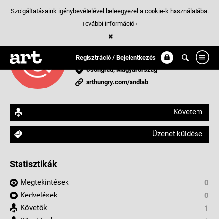
Szolgáltatásaink igénybevételével beleegyezel a cookie-k használatába.
További információ ›
AndLab
Grafikus
Regisztráció / Bejelentkezés
Csongrád, Magyarország
arthungry.com/andlab
Követem
Üzenet küldése
Statisztikák
Megtekintések
0
Kedvelések
0
Követők
1