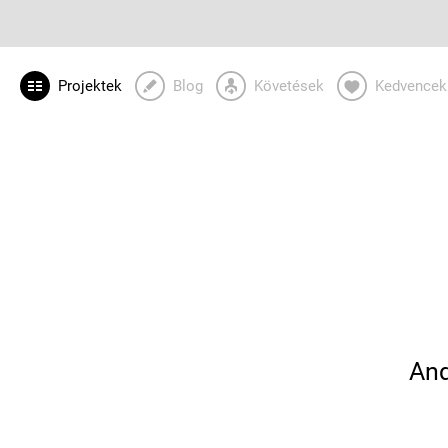
Projektek
Blog
Követések
Kedvencek
And