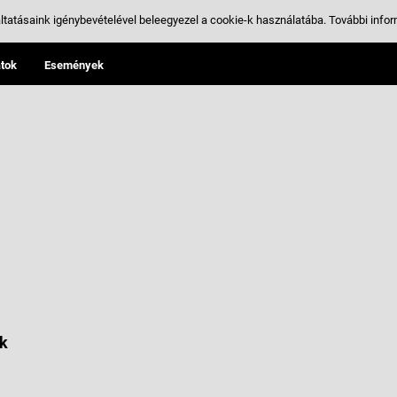
ltatásaink igénybevételével beleegyezel a cookie-k használatába.
További infor
tok
Események
k