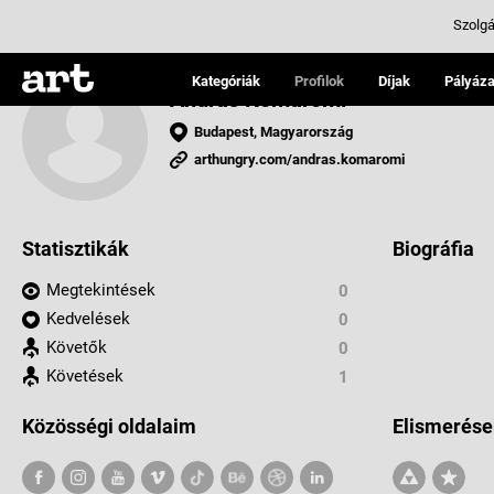
Szolgá
Kategóriák
Profilok
Díjak
Pályáza
András Komáromi
Budapest, Magyarország
arthungry.com/andras.komaromi
Statisztikák
Biográfia
Megtekintések
0
Kedvelések
0
Követők
0
Követések
1
Közösségi oldalaim
Elismerése