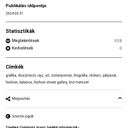
Publikálás időpontja:
2024.03.31.
Statisztikák
Megtekintések
928
Kedvelések
0
Címkék
grafika
,
illusztráció
,
rajz
,
art
,
szitanyomás
,
litográfia
,
rézkarc
,
pályázat
,
fashion
,
balance
,
fashion street gallery
,
linó metszet
Megosztás
Szerzői jogok
Creative Commons licenc további információk ›