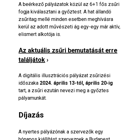
A beérkező pályázatok közül az 6+1 fős zsűri
fogja kiválasztani a győztest. A hat állandó
zsűritag mellé minden esetben meghívásra
kerül az adott művészeti ág egy-egy már aktív,
elismert alkotója is.
Az aktuális zsűri bemutatását erre
találjátok
›​
A digitális illusztrációs pályázat zsűrizési
időszaka
2024. április 13-tól, április 20-ig
tart, a zsűri ezután nevezi meg a győztes
pályamunkát.
Díjazás
A nyertes pályázónak a szervezők egy
hónapos kiállítást szerveznek a Budapest