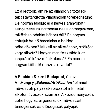
Ez a legtöbb, amire az állandó változások
tépázta/tarkította világunkban törekedhetünk.
De hogyan találjuk el a helyes arányokat?
Miből merítünk harmóniát belül, önmagunkban,
miközben odakint háború dúl? És hogyan
csitítjuk belső harcainkat a boldog
békeidőkben? Mi kell az alkotáshoz, szökőár
vagy állóvíz? Hogyan manifesztálódik az
inspiráció kész műalkotássá? És mindez
hogyan köthető össze a divattal?
A
Fashion Street Budapest
, és az
ArtHungry
„Balance/Art/Fashion
”
címmel
művészeti pályázat-sorozatot ír ki fiatal
alkotóművészek számára. A kezdeményezés
célja, hogy az új generációk művészeit
támogassuk és elősegítsük pályájuk