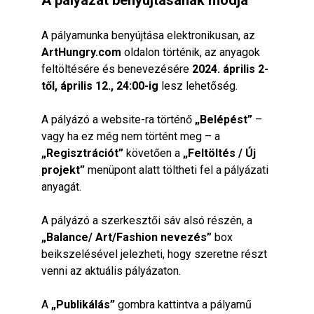
A pályamunka benyújtása elektronikusan, az
ArtHungry.com
oldalon történik, az anyagok
feltöltésére és benevezésére
2024. április 2-
től, április 12., 24:00-ig
lesz lehetőség.
A pályázó a website-ra történő
„Belépést”
–
vagy ha ez még nem történt meg – a
„Regisztrációt”
követően a
„Feltöltés / Új
projekt”
menüpont alatt töltheti fel a pályázati
anyagát.
A pályázó a szerkesztői sáv alsó részén, a
„Balance/ Art/Fashion nevezés”
box
beikszelésével jelezheti, hogy szeretne részt
venni az aktuális pályázaton.
A
„Publikálás”
gombra kattintva a pályamű